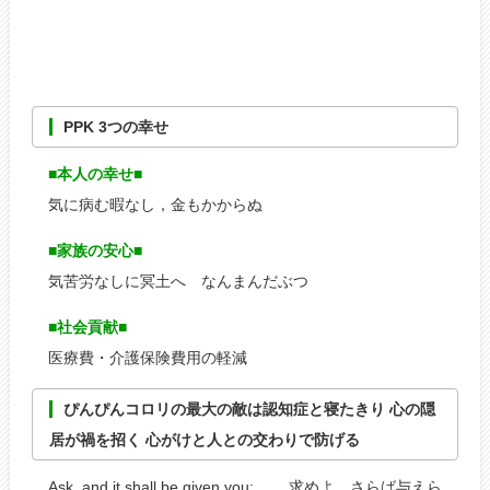
PPK 3つの幸せ
■
本人の幸せ
■
気に病む暇なし，金もかからぬ
■
家族の安心
■
気苦労なしに冥土へ なんまんだぶつ
■
社会貢献
■
医療費・介護保険費用の軽減
ぴんぴんコロリの最大の敵は認知症と寝たきり 心の隠
居が禍を招く 心がけと人との交わりで防げる
Ask, and it shall be given you; 求めよ，さらば与えら